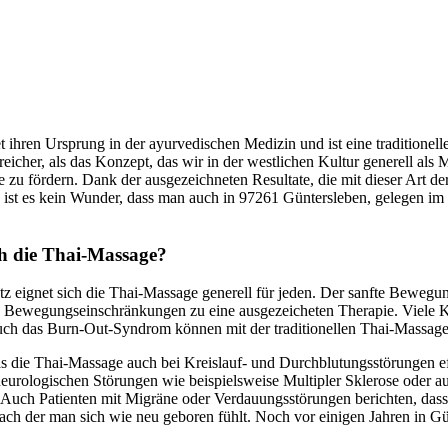
 ihren Ursprung in der ayurvedischen Medizin und ist eine traditionel
eicher, als das Konzept, das wir in der westlichen Kultur generell als 
e zu fördern. Dank der ausgezeichneten Resultate, die mit dieser Art der
o ist es kein Wunder, dass man auch in 97261 Güntersleben, gelegen i
ch die Thai-Massage?
tz eignet sich die Thai-Massage generell für jeden. Der sanfte Beweg
Bewegungseinschränkungen zu eine ausgezeicheten Therapie. Viele Kra
uch das Burn-Out-Syndrom können mit der traditionellen Thai-Massag
as die Thai-Massage auch bei Kreislauf- und Durchblutungsstörungen e
neurologischen Störungen wie beispielsweise Multipler Sklerose oder a
 Auch Patienten mit Migräne oder Verdauungsstörungen berichten, dass 
der man sich wie neu geboren fühlt. Noch vor einigen Jahren in Günter