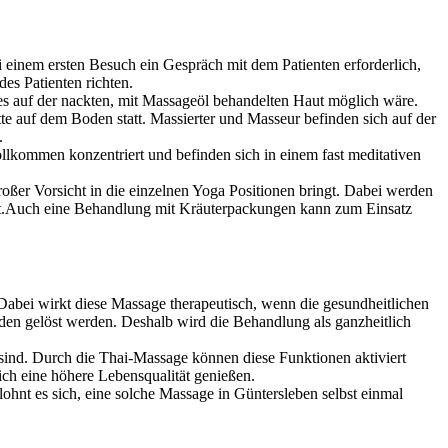
i einem ersten Besuch ein Gespräch mit dem Patienten erforderlich,
es Patienten richten.
ls es auf der nackten, mit Massageöl behandelten Haut möglich wäre.
tte auf dem Boden statt. Massierter und Masseur befinden sich auf der
.
ollkommen konzentriert und befinden sich in einem fast meditativen
er Vorsicht in die einzelnen Yoga Positionen bringt. Dabei werden
etzt.Auch eine Behandlung mit Kräuterpackungen kann zum Einsatz
abei wirkt diese Massage therapeutisch, wenn die gesundheitlichen
den gelöst werden. Deshalb wird die Behandlung als ganzheitlich
 sind. Durch die Thai-Massage können diese Funktionen aktiviert
ich eine höhere Lebensqualität genießen.
ohnt es sich, eine solche Massage in Güntersleben selbst einmal