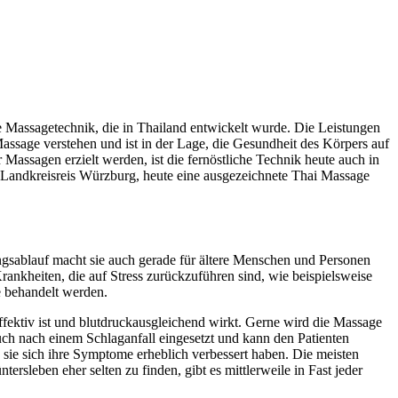
le Massagetechnik, die in Thailand entwickelt wurde. Die Leistungen
Massage verstehen und ist in der Lage, die Gesundheit des Körpers auf
 Massagen erzielt werden, ist die fernöstliche Technik heute auch in
m Landkreisreis Würzburg, heute eine ausgezeichnete Thai Massage
ungsablauf macht sie auch gerade für ältere Menschen und Personen
nkheiten, die auf Stress zurückzuführen sind, wie beispielsweise
e behandelt werden.
ffektiv ist und blutdruckausgleichend wirkt. Gerne wird die Massage
uch nach einem Schlaganfall eingesetzt und kann den Patienten
sie sich ihre Symptome erheblich verbessert haben. Die meisten
sleben eher selten zu finden, gibt es mittlerweile in Fast jeder