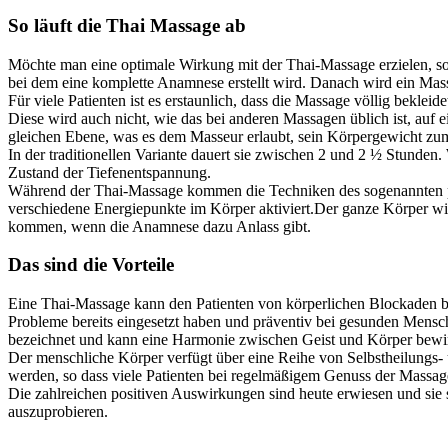
So läuft die Thai Massage ab
Möchte man eine optimale Wirkung mit der Thai-Massage erzielen, so s
bei dem eine komplette Anamnese erstellt wird. Danach wird ein Mass
Für viele Patienten ist es erstaunlich, dass die Massage völlig bekle
Diese wird auch nicht, wie das bei anderen Massagen üblich ist, auf e
gleichen Ebene, was es dem Masseur erlaubt, sein Körpergewicht z
In der traditionellen Variante dauert sie zwischen 2 und 2 ½ Stunden
Zustand der Tiefenentspannung.
Während der Thai-Massage kommen die Techniken des sogenannten pas
verschiedene Energiepunkte im Körper aktiviert.Der ganze Körper wi
kommen, wenn die Anamnese dazu Anlass gibt.
Das sind die Vorteile
Eine Thai-Massage kann den Patienten von körperlichen Blockaden be
Probleme bereits eingesetzt haben und präventiv bei gesunden Mensc
bezeichnet und kann eine Harmonie zwischen Geist und Körper bewi
Der menschliche Körper verfügt über eine Reihe von Selbstheilungs- 
werden, so dass viele Patienten bei regelmäßigem Genuss der Massage
Die zahlreichen positiven Auswirkungen sind heute erwiesen und sie s
auszuprobieren.