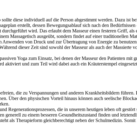
ollte diese individuell auf die Person abgestimmt werden. Dazu ist be
ageplan erstellt, dessen Bewegungsablauf sich nach den Bedürfnissen d
idet durchgeführt wird. Das erlaubt dem Masseur einen festeren Griff, a
inem Massagetisch ausgeübt, sondern findet auf einer traditionellen Ma
um Anwenden von Druck und zur Übertragung von Energie zu benutzen
. Während dieser Zeit sind sowohl der Masseur als auch der Massierte v
siven Yoga zum Einsatz, bei denen der Masseur den Patienten mit groß
rd aktiviert und zum Teil wird dabei auch ein Kräuterstempel einges
freien, die zu Verspannungen und anderen Krankheitsbildern führen. D
hen. Über den physischen Vorteil hinaus können auch seelische Blocka
rken.
und Regenerationsprozessen, die in unserem heutigen leben oft gestört
n generell zu einem besseren Gesundheitszustand finden und letztendl
teht als Therapieform gleichberechtigt neben der Schulmedizin. Somit l