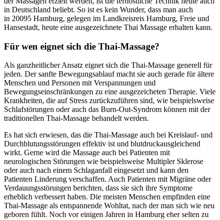
der Massagen erzielt werden, ist die fernöstliche Technik heute auch
in Deutschland beliebt. So ist es kein Wunder, dass man auch
in 20095 Hamburg, gelegen im Landkreisreis Hamburg, Freie und
Hansestadt, heute eine ausgezeichnete Thai Massage erhalten kann.
Für wen eignet sich die Thai-Massage?
Als ganzheitlicher Ansatz eignet sich die Thai-Massage generell für
jeden. Der sanfte Bewegungsablauf macht sie auch gerade für ältere
Menschen und Personen mit Verspannungen und
Bewegungseinschränkungen zu eine ausgezeicheten Therapie. Viele
Krankheiten, die auf Stress zurückzuführen sind, wie beispielsweise
Schlafstörungen oder auch das Burn-Out-Syndrom können mit der
traditionellen Thai-Massage behandelt werden.
Es hat sich erwiesen, das die Thai-Massage auch bei Kreislauf- und
Durchblutungsstörungen effektiv ist und blutdruckausgleichend
wirkt. Gerne wird die Massage auch bei Patienten mit
neurologischen Störungen wie beispielsweise Multipler Sklerose
oder auch nach einem Schlaganfall eingesetzt und kann den
Patienten Linderung verschaffen. Auch Patienten mit Migräne oder
Verdauungsstörungen berichten, dass sie sich ihre Symptome
erheblich verbessert haben. Die meisten Menschen empfinden eine
Thai-Massage als entspannende Wohltat, nach der man sich wie neu
geboren fühlt. Noch vor einigen Jahren in Hamburg eher selten zu