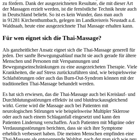
zu fördern. Dank der ausgezeichneten Resultate, die mit dieser Art
der Massagen erzielt werden, ist die fernöstliche Technik heute auch
in Deutschland beliebt. So ist es kein Wunder, dass man auch
in 91281 Kirchenthumbach, gelegen im Landkreisreis Neustadt a.d.
Waldnaab, heute eine ausgezeichnete Thai Massage erhalten kann.
Für wen eignet sich die Thai-Massage?
Als ganzheitlicher Ansatz eignet sich die Thai-Massage generell für
jeden. Der sanfte Bewegungsablauf macht sie auch gerade für ältere
Menschen und Personen mit Verspannungen und
Bewegungseinschränkungen zu eine ausgezeicheten Therapie. Viele
Krankheiten, die auf Stress zurückzuführen sind, wie beispielsweise
Schlafstörungen oder auch das Burn-Out-Syndrom können mit der
traditionellen Thai-Massage behandelt werden.
Es hat sich erwiesen, das die Thai-Massage auch bei Kreislauf- und
Durchblutungsstörungen effektiv ist und blutdruckausgleichend
wirkt. Gerne wird die Massage auch bei Patienten mit
neurologischen Störungen wie beispielsweise Multipler Sklerose
oder auch nach einem Schlaganfall eingesetzt und kann den
Patienten Linderung verschaffen. Auch Patienten mit Migräne oder
Verdauungsstörungen berichten, dass sie sich ihre Symptome
erheblich verbessert haben. Die meisten Menschen empfinden eine
Thai-Massage als entspannende Wohltat, nach der man sich wie neu