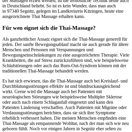
der Massagen erzielt werden, ist die fernöstliche Technik heute auch
in Deutschland beliebt. So ist es kein Wunder, dass man auch
in 97340 Segnitz, gelegen im Landkreisreis Kitzingen, heute eine
ausgezeichnete Thai Massage erhalten kann.
Für wen eignet sich die Thai-Massage?
Als ganzheitlicher Ansatz eignet sich die Thai-Massage generell für
jeden. Der sanfte Bewegungsablauf macht sie auch gerade für ältere
Menschen und Personen mit Verspannungen und
Bewegungseinschränkungen zu eine ausgezeicheten Therapie. Viele
Krankheiten, die auf Stress zurückzuführen sind, wie beispielsweise
Schlafstörungen oder auch das Burn-Out-Syndrom können mit der
traditionellen Thai-Massage behandelt werden.
Es hat sich erwiesen, das die Thai-Massage auch bei Kreislauf- und
Durchblutungsstörungen effektiv ist und blutdruckausgleichend
wirkt. Gerne wird die Massage auch bei Patienten mit
neurologischen Störungen wie beispielsweise Multipler Sklerose
oder auch nach einem Schlaganfall eingesetzt und kann den
Patienten Linderung verschaffen. Auch Patienten mit Migräne oder
Verdauungsstörungen berichten, dass sie sich ihre Symptome
erheblich verbessert haben. Die meisten Menschen empfinden eine
Thai-Massage als entspannende Wohltat, nach der man sich wie neu
geboren fühlt. Noch vor einigen Jahren in Segnitz eher selten zu