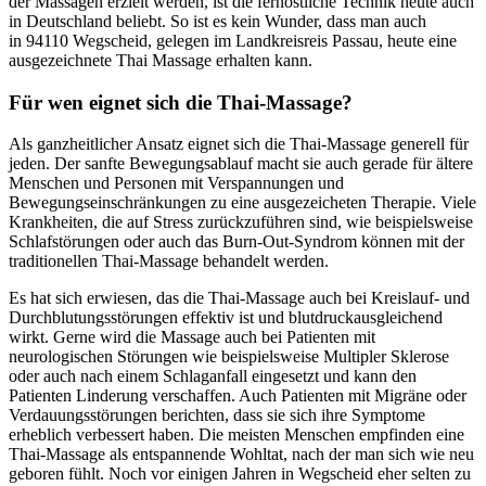
der Massagen erzielt werden, ist die fernöstliche Technik heute auch
in Deutschland beliebt. So ist es kein Wunder, dass man auch
in 94110 Wegscheid, gelegen im Landkreisreis Passau, heute eine
ausgezeichnete Thai Massage erhalten kann.
Für wen eignet sich die Thai-Massage?
Als ganzheitlicher Ansatz eignet sich die Thai-Massage generell für
jeden. Der sanfte Bewegungsablauf macht sie auch gerade für ältere
Menschen und Personen mit Verspannungen und
Bewegungseinschränkungen zu eine ausgezeicheten Therapie. Viele
Krankheiten, die auf Stress zurückzuführen sind, wie beispielsweise
Schlafstörungen oder auch das Burn-Out-Syndrom können mit der
traditionellen Thai-Massage behandelt werden.
Es hat sich erwiesen, das die Thai-Massage auch bei Kreislauf- und
Durchblutungsstörungen effektiv ist und blutdruckausgleichend
wirkt. Gerne wird die Massage auch bei Patienten mit
neurologischen Störungen wie beispielsweise Multipler Sklerose
oder auch nach einem Schlaganfall eingesetzt und kann den
Patienten Linderung verschaffen. Auch Patienten mit Migräne oder
Verdauungsstörungen berichten, dass sie sich ihre Symptome
erheblich verbessert haben. Die meisten Menschen empfinden eine
Thai-Massage als entspannende Wohltat, nach der man sich wie neu
geboren fühlt. Noch vor einigen Jahren in Wegscheid eher selten zu