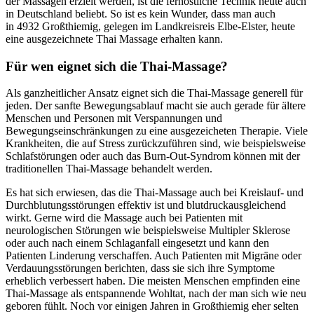
der Massagen erzielt werden, ist die fernöstliche Technik heute auch
in Deutschland beliebt. So ist es kein Wunder, dass man auch
in 4932 Großthiemig, gelegen im Landkreisreis Elbe-Elster, heute
eine ausgezeichnete Thai Massage erhalten kann.
Für wen eignet sich die Thai-Massage?
Als ganzheitlicher Ansatz eignet sich die Thai-Massage generell für
jeden. Der sanfte Bewegungsablauf macht sie auch gerade für ältere
Menschen und Personen mit Verspannungen und
Bewegungseinschränkungen zu eine ausgezeicheten Therapie. Viele
Krankheiten, die auf Stress zurückzuführen sind, wie beispielsweise
Schlafstörungen oder auch das Burn-Out-Syndrom können mit der
traditionellen Thai-Massage behandelt werden.
Es hat sich erwiesen, das die Thai-Massage auch bei Kreislauf- und
Durchblutungsstörungen effektiv ist und blutdruckausgleichend
wirkt. Gerne wird die Massage auch bei Patienten mit
neurologischen Störungen wie beispielsweise Multipler Sklerose
oder auch nach einem Schlaganfall eingesetzt und kann den
Patienten Linderung verschaffen. Auch Patienten mit Migräne oder
Verdauungsstörungen berichten, dass sie sich ihre Symptome
erheblich verbessert haben. Die meisten Menschen empfinden eine
Thai-Massage als entspannende Wohltat, nach der man sich wie neu
geboren fühlt. Noch vor einigen Jahren in Großthiemig eher selten