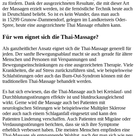
zu fördern. Dank der ausgezeichneten Resultate, die mit dieser Art
der Massagen erzielt werden, ist die fernöstliche Technik heute auch
in Deutschland beliebt. So ist es kein Wunder, dass man auch
in 15299 Grunow-Dammendorf, gelegen im Landkreisreis Oder-
Spree, heute eine ausgezeichnete Thai Massage erhalten kann.
Für wen eignet sich die Thai-Massage?
Als ganzheitlicher Ansatz eignet sich die Thai-Massage generell für
jeden. Der sanfte Bewegungsablauf macht sie auch gerade für ältere
Menschen und Personen mit Verspannungen und
Bewegungseinschränkungen zu eine ausgezeicheten Therapie. Viele
Krankheiten, die auf Stress zurückzuführen sind, wie beispielsweise
Schlafstörungen oder auch das Burn-Out-Syndrom können mit der
traditionellen Thai-Massage behandelt werden.
Es hat sich erwiesen, das die Thai-Massage auch bei Kreislauf- und
Durchblutungsstörungen effektiv ist und blutdruckausgleichend
wirkt. Gerne wird die Massage auch bei Patienten mit
neurologischen Störungen wie beispielsweise Multipler Sklerose
oder auch nach einem Schlaganfall eingesetzt und kann den
Patienten Linderung verschaffen. Auch Patienten mit Migräne oder
Verdauungsstörungen berichten, dass sie sich ihre Symptome
erheblich verbessert haben. Die meisten Menschen empfinden eine
Thai-Massage als entspannende Wohltat, nach der man sich wie neu