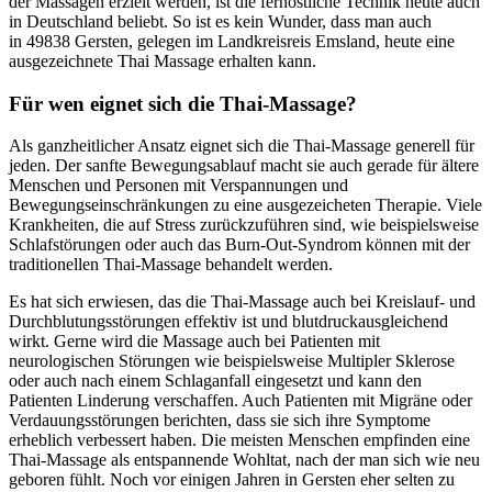
der Massagen erzielt werden, ist die fernöstliche Technik heute auch
in Deutschland beliebt. So ist es kein Wunder, dass man auch
in 49838 Gersten, gelegen im Landkreisreis Emsland, heute eine
ausgezeichnete Thai Massage erhalten kann.
Für wen eignet sich die Thai-Massage?
Als ganzheitlicher Ansatz eignet sich die Thai-Massage generell für
jeden. Der sanfte Bewegungsablauf macht sie auch gerade für ältere
Menschen und Personen mit Verspannungen und
Bewegungseinschränkungen zu eine ausgezeicheten Therapie. Viele
Krankheiten, die auf Stress zurückzuführen sind, wie beispielsweise
Schlafstörungen oder auch das Burn-Out-Syndrom können mit der
traditionellen Thai-Massage behandelt werden.
Es hat sich erwiesen, das die Thai-Massage auch bei Kreislauf- und
Durchblutungsstörungen effektiv ist und blutdruckausgleichend
wirkt. Gerne wird die Massage auch bei Patienten mit
neurologischen Störungen wie beispielsweise Multipler Sklerose
oder auch nach einem Schlaganfall eingesetzt und kann den
Patienten Linderung verschaffen. Auch Patienten mit Migräne oder
Verdauungsstörungen berichten, dass sie sich ihre Symptome
erheblich verbessert haben. Die meisten Menschen empfinden eine
Thai-Massage als entspannende Wohltat, nach der man sich wie neu
geboren fühlt. Noch vor einigen Jahren in Gersten eher selten zu