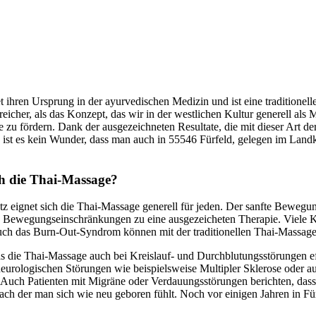
 ihren Ursprung in der ayurvedischen Medizin und ist eine traditionel
eicher, als das Konzept, das wir in der westlichen Kultur generell als 
e zu fördern. Dank der ausgezeichneten Resultate, die mit dieser Art der
o ist es kein Wunder, dass man auch in 55546 Fürfeld, gelegen im Land
ch die Thai-Massage?
tz eignet sich die Thai-Massage generell für jeden. Der sanfte Beweg
Bewegungseinschränkungen zu eine ausgezeicheten Therapie. Viele Kra
uch das Burn-Out-Syndrom können mit der traditionellen Thai-Massag
as die Thai-Massage auch bei Kreislauf- und Durchblutungsstörungen e
neurologischen Störungen wie beispielsweise Multipler Sklerose oder a
 Auch Patienten mit Migräne oder Verdauungsstörungen berichten, dass 
der man sich wie neu geboren fühlt. Noch vor einigen Jahren in Fürfeld