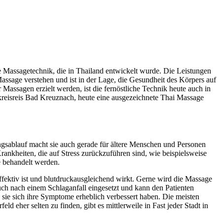
le Massagetechnik, die in Thailand entwickelt wurde. Die Leistungen
Massage verstehen und ist in der Lage, die Gesundheit des Körpers auf
 Massagen erzielt werden, ist die fernöstliche Technik heute auch in
kreisreis Bad Kreuznach, heute eine ausgezeichnete Thai Massage
ungsablauf macht sie auch gerade für ältere Menschen und Personen
nkheiten, die auf Stress zurückzuführen sind, wie beispielsweise
e behandelt werden.
ffektiv ist und blutdruckausgleichend wirkt. Gerne wird die Massage
uch nach einem Schlaganfall eingesetzt und kann den Patienten
sie sich ihre Symptome erheblich verbessert haben. Die meisten
 eher selten zu finden, gibt es mittlerweile in Fast jeder Stadt in