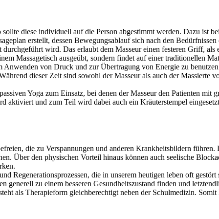
ollte diese individuell auf die Person abgestimmt werden. Dazu ist be
ageplan erstellt, dessen Bewegungsablauf sich nach den Bedürfnissen d
idet durchgeführt wird. Das erlaubt dem Masseur einen festeren Griff, a
inem Massagetisch ausgeübt, sondern findet auf einer traditionellen Ma
um Anwenden von Druck und zur Übertragung von Energie zu benutzen
. Während dieser Zeit sind sowohl der Masseur als auch der Massierte v
siven Yoga zum Einsatz, bei denen der Masseur den Patienten mit groß
rd aktiviert und zum Teil wird dabei auch ein Kräuterstempel einges
freien, die zu Verspannungen und anderen Krankheitsbildern führen. D
hen. Über den physischen Vorteil hinaus können auch seelische Blocka
rken.
und Regenerationsprozessen, die in unserem heutigen leben oft gestört
n generell zu einem besseren Gesundheitszustand finden und letztendl
teht als Therapieform gleichberechtigt neben der Schulmedizin. Somit l