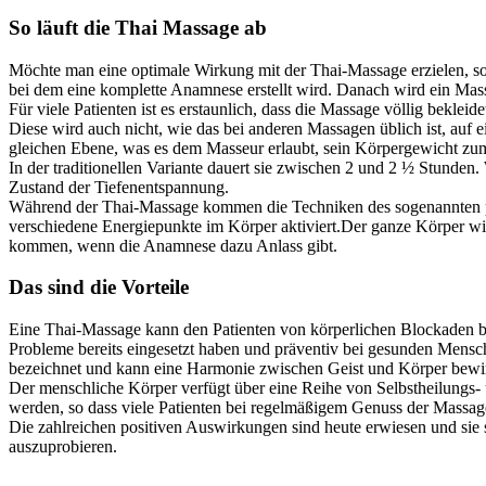
So läuft die Thai Massage ab
Möchte man eine optimale Wirkung mit der Thai-Massage erzielen, so s
bei dem eine komplette Anamnese erstellt wird. Danach wird ein Mass
Für viele Patienten ist es erstaunlich, dass die Massage völlig bekle
Diese wird auch nicht, wie das bei anderen Massagen üblich ist, auf e
gleichen Ebene, was es dem Masseur erlaubt, sein Körpergewicht z
In der traditionellen Variante dauert sie zwischen 2 und 2 ½ Stunden
Zustand der Tiefenentspannung.
Während der Thai-Massage kommen die Techniken des sogenannten pas
verschiedene Energiepunkte im Körper aktiviert.Der ganze Körper wi
kommen, wenn die Anamnese dazu Anlass gibt.
Das sind die Vorteile
Eine Thai-Massage kann den Patienten von körperlichen Blockaden be
Probleme bereits eingesetzt haben und präventiv bei gesunden Mensc
bezeichnet und kann eine Harmonie zwischen Geist und Körper bewi
Der menschliche Körper verfügt über eine Reihe von Selbstheilungs- 
werden, so dass viele Patienten bei regelmäßigem Genuss der Massage
Die zahlreichen positiven Auswirkungen sind heute erwiesen und sie s
auszuprobieren.