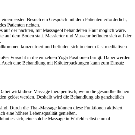
i einem ersten Besuch ein Gespräch mit dem Patienten erforderlich,
es Patienten richten.
ls es auf der nackten, mit Massageöl behandelten Haut möglich wäre.
tte auf dem Boden statt. Massierter und Masseur befinden sich auf der
.
ollkommen konzentriert und befinden sich in einem fast meditativen
er Vorsicht in die einzelnen Yoga Positionen bringt. Dabei werden
etzt.Auch eine Behandlung mit Kräuterpackungen kann zum Einsatz
abei wirkt diese Massage therapeutisch, wenn die gesundheitlichen
den gelöst werden. Deshalb wird die Behandlung als ganzheitlich
 sind. Durch die Thai-Massage können diese Funktionen aktiviert
ich eine höhere Lebensqualität genießen.
ohnt es sich, eine solche Massage in Fürfeld selbst einmal