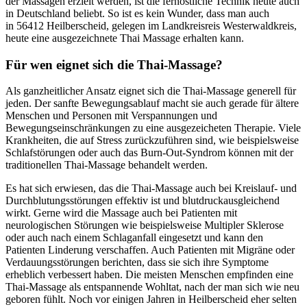
der Massagen erzielt werden, ist die fernöstliche Technik heute auch
in Deutschland beliebt. So ist es kein Wunder, dass man auch
in 56412 Heilberscheid, gelegen im Landkreisreis Westerwaldkreis,
heute eine ausgezeichnete Thai Massage erhalten kann.
Für wen eignet sich die Thai-Massage?
Als ganzheitlicher Ansatz eignet sich die Thai-Massage generell für
jeden. Der sanfte Bewegungsablauf macht sie auch gerade für ältere
Menschen und Personen mit Verspannungen und
Bewegungseinschränkungen zu eine ausgezeicheten Therapie. Viele
Krankheiten, die auf Stress zurückzuführen sind, wie beispielsweise
Schlafstörungen oder auch das Burn-Out-Syndrom können mit der
traditionellen Thai-Massage behandelt werden.
Es hat sich erwiesen, das die Thai-Massage auch bei Kreislauf- und
Durchblutungsstörungen effektiv ist und blutdruckausgleichend
wirkt. Gerne wird die Massage auch bei Patienten mit
neurologischen Störungen wie beispielsweise Multipler Sklerose
oder auch nach einem Schlaganfall eingesetzt und kann den
Patienten Linderung verschaffen. Auch Patienten mit Migräne oder
Verdauungsstörungen berichten, dass sie sich ihre Symptome
erheblich verbessert haben. Die meisten Menschen empfinden eine
Thai-Massage als entspannende Wohltat, nach der man sich wie neu
geboren fühlt. Noch vor einigen Jahren in Heilberscheid eher selten