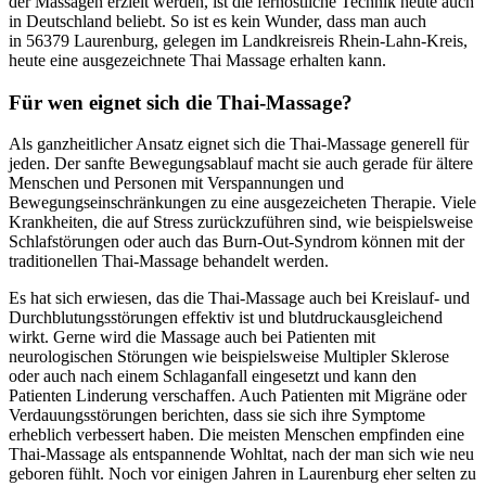
der Massagen erzielt werden, ist die fernöstliche Technik heute auch
in Deutschland beliebt. So ist es kein Wunder, dass man auch
in 56379 Laurenburg, gelegen im Landkreisreis Rhein-Lahn-Kreis,
heute eine ausgezeichnete Thai Massage erhalten kann.
Für wen eignet sich die Thai-Massage?
Als ganzheitlicher Ansatz eignet sich die Thai-Massage generell für
jeden. Der sanfte Bewegungsablauf macht sie auch gerade für ältere
Menschen und Personen mit Verspannungen und
Bewegungseinschränkungen zu eine ausgezeicheten Therapie. Viele
Krankheiten, die auf Stress zurückzuführen sind, wie beispielsweise
Schlafstörungen oder auch das Burn-Out-Syndrom können mit der
traditionellen Thai-Massage behandelt werden.
Es hat sich erwiesen, das die Thai-Massage auch bei Kreislauf- und
Durchblutungsstörungen effektiv ist und blutdruckausgleichend
wirkt. Gerne wird die Massage auch bei Patienten mit
neurologischen Störungen wie beispielsweise Multipler Sklerose
oder auch nach einem Schlaganfall eingesetzt und kann den
Patienten Linderung verschaffen. Auch Patienten mit Migräne oder
Verdauungsstörungen berichten, dass sie sich ihre Symptome
erheblich verbessert haben. Die meisten Menschen empfinden eine
Thai-Massage als entspannende Wohltat, nach der man sich wie neu
geboren fühlt. Noch vor einigen Jahren in Laurenburg eher selten zu