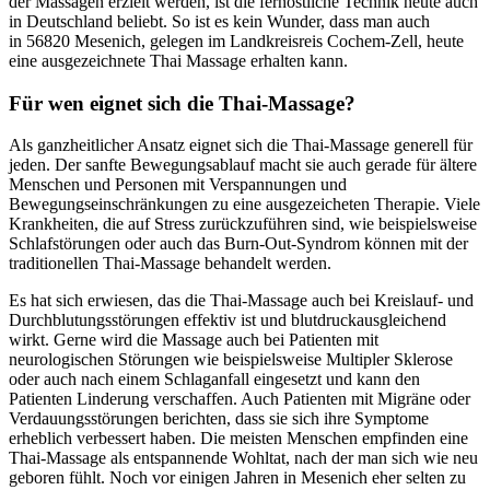
der Massagen erzielt werden, ist die fernöstliche Technik heute auch
in Deutschland beliebt. So ist es kein Wunder, dass man auch
in 56820 Mesenich, gelegen im Landkreisreis Cochem-Zell, heute
eine ausgezeichnete Thai Massage erhalten kann.
Für wen eignet sich die Thai-Massage?
Als ganzheitlicher Ansatz eignet sich die Thai-Massage generell für
jeden. Der sanfte Bewegungsablauf macht sie auch gerade für ältere
Menschen und Personen mit Verspannungen und
Bewegungseinschränkungen zu eine ausgezeicheten Therapie. Viele
Krankheiten, die auf Stress zurückzuführen sind, wie beispielsweise
Schlafstörungen oder auch das Burn-Out-Syndrom können mit der
traditionellen Thai-Massage behandelt werden.
Es hat sich erwiesen, das die Thai-Massage auch bei Kreislauf- und
Durchblutungsstörungen effektiv ist und blutdruckausgleichend
wirkt. Gerne wird die Massage auch bei Patienten mit
neurologischen Störungen wie beispielsweise Multipler Sklerose
oder auch nach einem Schlaganfall eingesetzt und kann den
Patienten Linderung verschaffen. Auch Patienten mit Migräne oder
Verdauungsstörungen berichten, dass sie sich ihre Symptome
erheblich verbessert haben. Die meisten Menschen empfinden eine
Thai-Massage als entspannende Wohltat, nach der man sich wie neu
geboren fühlt. Noch vor einigen Jahren in Mesenich eher selten zu