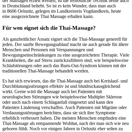
der Massagen erzielt werden, ist die fernöstliche Technik heute auch
in Deutschland beliebt. So ist es kein Wunder, dass man auch
in 8606 Oelsnitz, gelegen im Landkreisreis Vogtlandkreis, heute
eine ausgezeichnete Thai Massage erhalten kann.
Für wen eignet sich die Thai-Massage?
Als ganzheitlicher Ansatz eignet sich die Thai-Massage generell für
jeden. Der sanfte Bewegungsablauf macht sie auch gerade für ältere
Menschen und Personen mit Verspannungen und
Bewegungseinschränkungen zu eine ausgezeicheten Therapie. Viele
Krankheiten, die auf Stress zurückzuführen sind, wie beispielsweise
Schlafstörungen oder auch das Burn-Out-Syndrom können mit der
traditionellen Thai-Massage behandelt werden.
Es hat sich erwiesen, das die Thai-Massage auch bei Kreislauf- und
Durchblutungsstörungen effektiv ist und blutdruckausgleichend
wirkt. Gerne wird die Massage auch bei Patienten mit
neurologischen Störungen wie beispielsweise Multipler Sklerose
oder auch nach einem Schlaganfall eingesetzt und kann den
Patienten Linderung verschaffen. Auch Patienten mit Migräne oder
Verdauungsstörungen berichten, dass sie sich ihre Symptome
erheblich verbessert haben. Die meisten Menschen empfinden eine
Thai-Massage als entspannende Wohltat, nach der man sich wie neu
geboren fühlt. Noch vor einigen Jahren in Oelsnitz eher selten zu