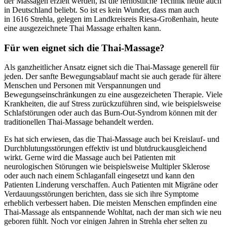
der Massagen erzielt werden, ist die fernöstliche Technik heute auch
in Deutschland beliebt. So ist es kein Wunder, dass man auch
in 1616 Strehla, gelegen im Landkreisreis Riesa-Großenhain, heute
eine ausgezeichnete Thai Massage erhalten kann.
Für wen eignet sich die Thai-Massage?
Als ganzheitlicher Ansatz eignet sich die Thai-Massage generell für
jeden. Der sanfte Bewegungsablauf macht sie auch gerade für ältere
Menschen und Personen mit Verspannungen und
Bewegungseinschränkungen zu eine ausgezeicheten Therapie. Viele
Krankheiten, die auf Stress zurückzuführen sind, wie beispielsweise
Schlafstörungen oder auch das Burn-Out-Syndrom können mit der
traditionellen Thai-Massage behandelt werden.
Es hat sich erwiesen, das die Thai-Massage auch bei Kreislauf- und
Durchblutungsstörungen effektiv ist und blutdruckausgleichend
wirkt. Gerne wird die Massage auch bei Patienten mit
neurologischen Störungen wie beispielsweise Multipler Sklerose
oder auch nach einem Schlaganfall eingesetzt und kann den
Patienten Linderung verschaffen. Auch Patienten mit Migräne oder
Verdauungsstörungen berichten, dass sie sich ihre Symptome
erheblich verbessert haben. Die meisten Menschen empfinden eine
Thai-Massage als entspannende Wohltat, nach der man sich wie neu
geboren fühlt. Noch vor einigen Jahren in Strehla eher selten zu