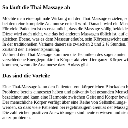
So läuft die Thai Massage ab
Möchte man eine optimale Wirkung mit der Thai-Massage erzielen, so s
bei dem eine komplette Anamnese erstellt wird. Danach wird ein Mass
Für viele Patienten ist es erstaunlich, dass die Massage völlig bekle
Diese wird auch nicht, wie das bei anderen Massagen üblich ist, auf e
gleichen Ebene, was es dem Masseur erlaubt, sein Körpergewicht z
In der traditionellen Variante dauert sie zwischen 2 und 2 ½ Stunden
Zustand der Tiefenentspannung.
Während der Thai-Massage kommen die Techniken des sogenannten pas
verschiedene Energiepunkte im Körper aktiviert.Der ganze Körper wi
kommen, wenn die Anamnese dazu Anlass gibt.
Das sind die Vorteile
Eine Thai-Massage kann den Patienten von körperlichen Blockaden be
Probleme bereits eingesetzt haben und präventiv bei gesunden Mensc
bezeichnet und kann eine Harmonie zwischen Geist und Körper bewi
Der menschliche Körper verfügt über eine Reihe von Selbstheilungs- 
werden, so dass viele Patienten bei regelmäßigem Genuss der Massage
Die zahlreichen positiven Auswirkungen sind heute erwiesen und sie s
auszuprobieren.