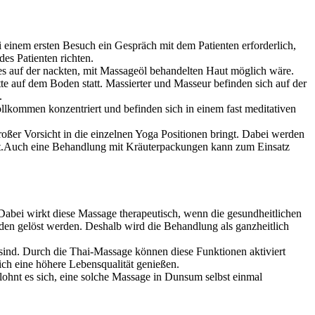
i einem ersten Besuch ein Gespräch mit dem Patienten erforderlich,
es Patienten richten.
ls es auf der nackten, mit Massageöl behandelten Haut möglich wäre.
tte auf dem Boden statt. Massierter und Masseur befinden sich auf der
.
ollkommen konzentriert und befinden sich in einem fast meditativen
er Vorsicht in die einzelnen Yoga Positionen bringt. Dabei werden
etzt.Auch eine Behandlung mit Kräuterpackungen kann zum Einsatz
abei wirkt diese Massage therapeutisch, wenn die gesundheitlichen
den gelöst werden. Deshalb wird die Behandlung als ganzheitlich
 sind. Durch die Thai-Massage können diese Funktionen aktiviert
ich eine höhere Lebensqualität genießen.
lohnt es sich, eine solche Massage in Dunsum selbst einmal