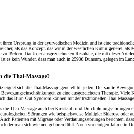
 ihren Ursprung in der ayurvedischen Medizin und ist eine traditionel
eicher, als das Konzept, das wir in der westlichen Kultur generell als 
e zu fördern. Dank der ausgezeichneten Resultate, die mit dieser Art der
o ist es kein Wunder, dass man auch in 25938 Dunsum, gelegen im Land
ch die Thai-Massage?
tz eignet sich die Thai-Massage generell für jeden. Der sanfte Beweg
Bewegungseinschränkungen zu eine ausgezeicheten Therapie. Viele Kra
uch das Burn-Out-Syndrom können mit der traditionellen Thai-Massag
as die Thai-Massage auch bei Kreislauf- und Durchblutungsstörungen e
neurologischen Störungen wie beispielsweise Multipler Sklerose oder a
 Auch Patienten mit Migräne oder Verdauungsstörungen berichten, dass 
der man sich wie neu geboren fühlt. Noch vor einigen Jahren in Dunsum