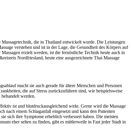
le Massagetechnik, die in Thailand entwickelt wurde. Die Leistungen
Massage verstehen und ist in der Lage, die Gesundheit des Körpers auf
 Massagen erzielt werden, ist die fernöstliche Technik heute auch in
kreisreis Nordfriesland, heute eine ausgezeichnete Thai Massage
ungsablauf macht sie auch gerade für ältere Menschen und Personen
nkheiten, die auf Stress zurückzuführen sind, wie beispielsweise
e behandelt werden.
ffektiv ist und blutdruckausgleichend wirkt. Gerne wird die Massage
uch nach einem Schlaganfall eingesetzt und kann den Patienten
sie sich ihre Symptome erheblich verbessert haben. Die meisten
 eher selten zu finden, gibt es mittlerweile in Fast jeder Stadt in