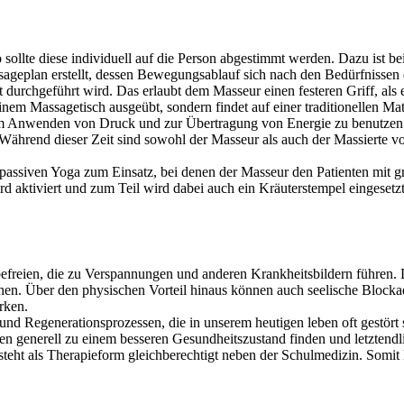
ollte diese individuell auf die Person abgestimmt werden. Dazu ist be
ageplan erstellt, dessen Bewegungsablauf sich nach den Bedürfnissen d
idet durchgeführt wird. Das erlaubt dem Masseur einen festeren Griff, a
inem Massagetisch ausgeübt, sondern findet auf einer traditionellen Ma
um Anwenden von Druck und zur Übertragung von Energie zu benutzen
. Während dieser Zeit sind sowohl der Masseur als auch der Massierte v
siven Yoga zum Einsatz, bei denen der Masseur den Patienten mit groß
rd aktiviert und zum Teil wird dabei auch ein Kräuterstempel einges
freien, die zu Verspannungen und anderen Krankheitsbildern führen. D
hen. Über den physischen Vorteil hinaus können auch seelische Blocka
rken.
und Regenerationsprozessen, die in unserem heutigen leben oft gestört
n generell zu einem besseren Gesundheitszustand finden und letztendl
teht als Therapieform gleichberechtigt neben der Schulmedizin. Somit 