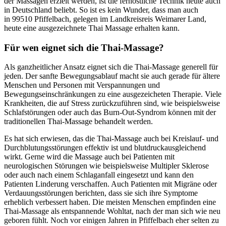
der Massagen erzielt werden, ist die fernöstliche Technik heute auch
in Deutschland beliebt. So ist es kein Wunder, dass man auch
in 99510 Pfiffelbach, gelegen im Landkreisreis Weimarer Land,
heute eine ausgezeichnete Thai Massage erhalten kann.
Für wen eignet sich die Thai-Massage?
Als ganzheitlicher Ansatz eignet sich die Thai-Massage generell für
jeden. Der sanfte Bewegungsablauf macht sie auch gerade für ältere
Menschen und Personen mit Verspannungen und
Bewegungseinschränkungen zu eine ausgezeicheten Therapie. Viele
Krankheiten, die auf Stress zurückzuführen sind, wie beispielsweise
Schlafstörungen oder auch das Burn-Out-Syndrom können mit der
traditionellen Thai-Massage behandelt werden.
Es hat sich erwiesen, das die Thai-Massage auch bei Kreislauf- und
Durchblutungsstörungen effektiv ist und blutdruckausgleichend
wirkt. Gerne wird die Massage auch bei Patienten mit
neurologischen Störungen wie beispielsweise Multipler Sklerose
oder auch nach einem Schlaganfall eingesetzt und kann den
Patienten Linderung verschaffen. Auch Patienten mit Migräne oder
Verdauungsstörungen berichten, dass sie sich ihre Symptome
erheblich verbessert haben. Die meisten Menschen empfinden eine
Thai-Massage als entspannende Wohltat, nach der man sich wie neu
geboren fühlt. Noch vor einigen Jahren in Pfiffelbach eher selten zu