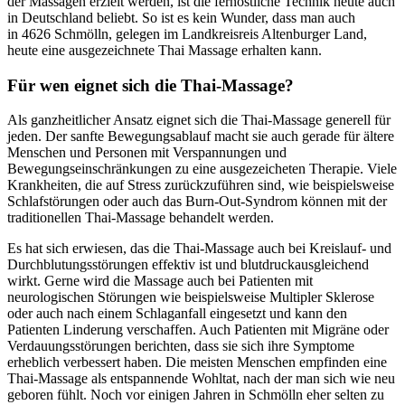
der Massagen erzielt werden, ist die fernöstliche Technik heute auch
in Deutschland beliebt. So ist es kein Wunder, dass man auch
in 4626 Schmölln, gelegen im Landkreisreis Altenburger Land,
heute eine ausgezeichnete Thai Massage erhalten kann.
Für wen eignet sich die Thai-Massage?
Als ganzheitlicher Ansatz eignet sich die Thai-Massage generell für
jeden. Der sanfte Bewegungsablauf macht sie auch gerade für ältere
Menschen und Personen mit Verspannungen und
Bewegungseinschränkungen zu eine ausgezeicheten Therapie. Viele
Krankheiten, die auf Stress zurückzuführen sind, wie beispielsweise
Schlafstörungen oder auch das Burn-Out-Syndrom können mit der
traditionellen Thai-Massage behandelt werden.
Es hat sich erwiesen, das die Thai-Massage auch bei Kreislauf- und
Durchblutungsstörungen effektiv ist und blutdruckausgleichend
wirkt. Gerne wird die Massage auch bei Patienten mit
neurologischen Störungen wie beispielsweise Multipler Sklerose
oder auch nach einem Schlaganfall eingesetzt und kann den
Patienten Linderung verschaffen. Auch Patienten mit Migräne oder
Verdauungsstörungen berichten, dass sie sich ihre Symptome
erheblich verbessert haben. Die meisten Menschen empfinden eine
Thai-Massage als entspannende Wohltat, nach der man sich wie neu
geboren fühlt. Noch vor einigen Jahren in Schmölln eher selten zu